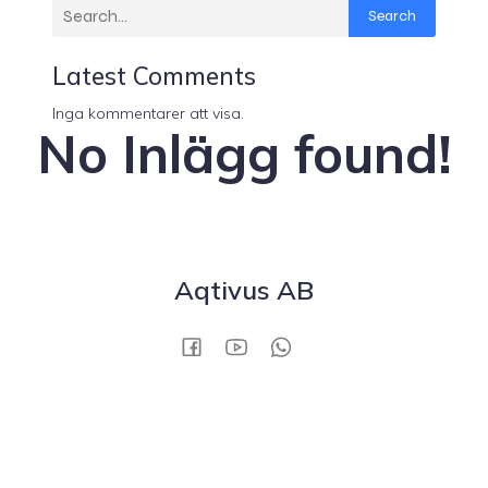
Search
Latest Comments
Inga kommentarer att visa.
No Inlägg found!
Aqtivus AB