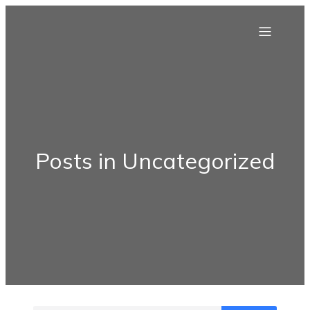
Posts in Uncategorized